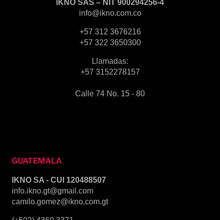
IKNO SAS – NIT 900294256-4
info@ikno.com.co
+57 312 3676216
+57 322 3650300
Llamadas:
+57 3152278157
Calle 74 No. 15 - 80
GUATEMALA
IKNO SA - CUI 120488507
info.ikno.gt@gmail.com
camilo.gomez@ikno.com.gt