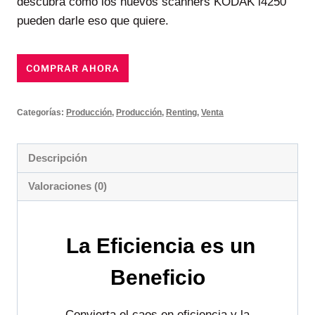
descubra cómo los nuevos scanners KODAK i4250
pueden darle eso que quiere.
COMPRAR AHORA
Categorías:
Producción
,
Producción
,
Renting
,
Venta
Descripción
Valoraciones (0)
La Eficiencia es un
Beneficio
Convierta el caos en eficiencia y la